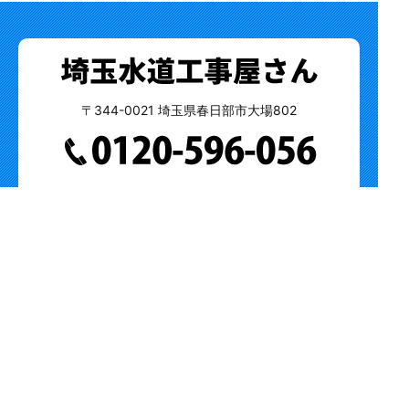
〒344-0021 埼玉県春日部市大場802
業務内容
水道工事、修理全般
給排水設備（トイレ・浴室・浴槽・台所・シンク・
洗面所等）の水漏れ・つまり・
各種調整作業、修理、点検、交換、リフォーム全
般、汚水管工事等