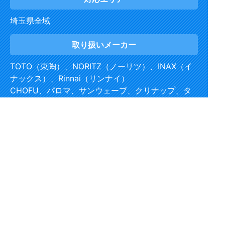
埼玉県全域
取り扱い
メーカー
TOTO（東陶）、NORITZ（ノーリツ）、INAX（イ
ナックス）、Rinnai（リンナイ）
CHOFU、パロマ、サンウェーブ、クリナップ、タ
カラスタンダード、KVK、
GASTERMOEN、ナショナル、パナソニック、日立
等、
ほか国産メーカーを中心に多数取り扱い
Copyright (C) 埼玉水道工事屋さん All Rights Reserved.