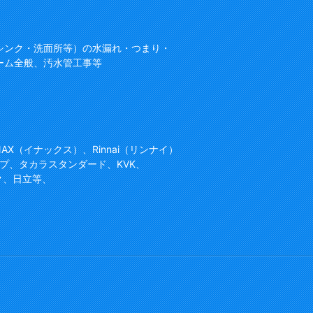
シンク・洗面所等）の水漏れ・つまり・
ーム全般、汚水管工事等
NAX（イナックス）、Rinnai（リンナイ）
プ、タカラスタンダード、KVK、
ク、日立等、