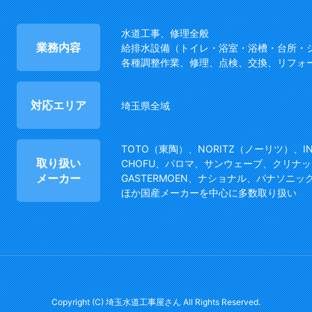
水道工事、修理全般
業務内容
給排水設備（トイレ・浴室・浴槽・台所・
各種調整作業、修理、点検、交換、リフォ
対応エリア
埼玉県全域
TOTO（東陶）、NORITZ（ノーリツ）、I
取り扱い
CHOFU、パロマ、サンウェーブ、クリナッ
メーカー
GASTERMOEN、ナショナル、パナソニッ
ほか国産メーカーを中心に多数取り扱い
Copyright (C) 埼玉水道工事屋さん All Rights Reserved.