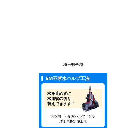
埼玉県全域
EM不断水バルブ工法
水を止めずに
水道管の切り
替えできます！
㈱水研 不断水バルブ・分岐
埼玉県指定施工店