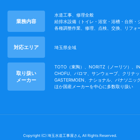
水道工事、修理全般
業務内容
給排水設備（トイレ・浴室・浴槽・台所・
各種調整作業、修理、点検、交換、リフォ
対応エリア
埼玉県全域
TOTO（東陶）、NORITZ（ノーリツ）、I
取り扱い
CHOFU、パロマ、サンウェーブ、クリナッ
メーカー
GASTERMOEN、ナショナル、パナソニッ
ほか国産メーカーを中心に多数取り扱い
Copyright (C) 埼玉水道工事屋さん All Rights Reserved.