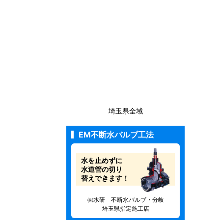
埼玉県全域
EM不断水バルブ工法
水を止めずに
水道管の切り
替えできます！
㈱水研 不断水バルブ・分岐
埼玉県指定施工店