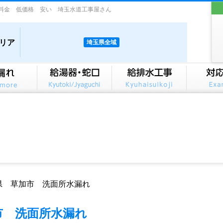
料金 低価格 安い 埼玉水道工事屋さん
リア
埼玉県全域
県 草加市 洗面所水漏れ
市 洗面所水漏れ