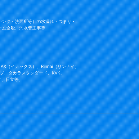
シンク・洗面所等）の水漏れ・つまり・
ーム全般、汚水管工事等
NAX（イナックス）、Rinnai（リンナイ）
プ、タカラスタンダード、KVK、
ク、日立等、