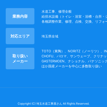
水道工事、修理全般
業務内容
給排水設備（トイレ・浴室・浴槽・台所・
各種調整作業、修理、点検、交換、リフォ
対応エリア
埼玉県全域
TOTO（東陶）、NORITZ（ノーリツ）、I
取り扱い
CHOFU、パロマ、サンウェーブ、クリナッ
メーカー
GASTERMOEN、ナショナル、パナソニッ
ほか国産メーカーを中心に多数取り扱い
Copyright (C) 埼玉水道工事屋さん All Rights Reserved.