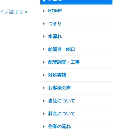
HOME
イレ詰まり »
つまり
水漏れ
給湯器・蛇口
配管調査・工事
対応実績
お客様の声
当社について
料金について
作業の流れ