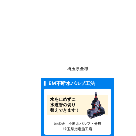
埼玉県全域
EM不断水バルブ工法
水を止めずに
水道管の切り
替えできます！
㈱水研 不断水バルブ・分岐
埼玉県指定施工店