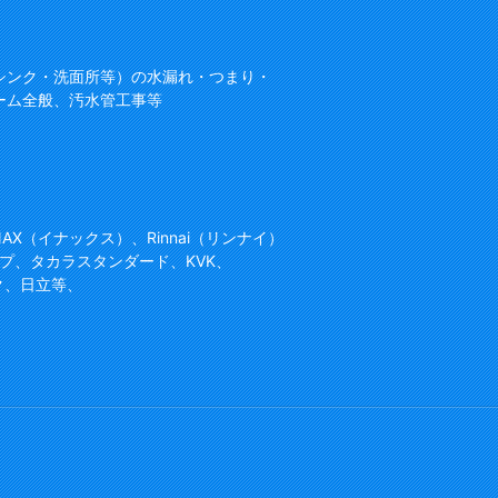
シンク・洗面所等）の水漏れ・つまり・
ーム全般、汚水管工事等
NAX（イナックス）、Rinnai（リンナイ）
プ、タカラスタンダード、KVK、
ク、日立等、