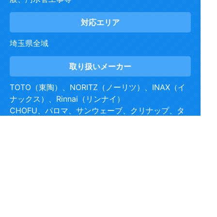
対応エリア
埼玉県全域
取り扱い
メーカー
TOTO（東陶）、NORITZ（ノーリツ）、INAX（イ
ナックス）、Rinnai（リンナイ）
CHOFU、パロマ、サンウェーブ、クリナップ、タ
カラスタンダード、KVK、
GASTERMOEN、ナショナル、パナソニック、日立
等、
ほか国産メーカーを中心に多数取り扱い
Copyright (C) 埼玉水道工事屋さん All Rights Reserved.