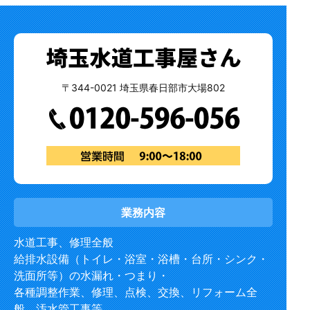
〒344-0021 埼玉県春日部市大場802
業務内容
水道工事、修理全般
給排水設備（トイレ・浴室・浴槽・台所・シンク・
洗面所等）の水漏れ・つまり・
各種調整作業、修理、点検、交換、リフォーム全
般、汚水管工事等